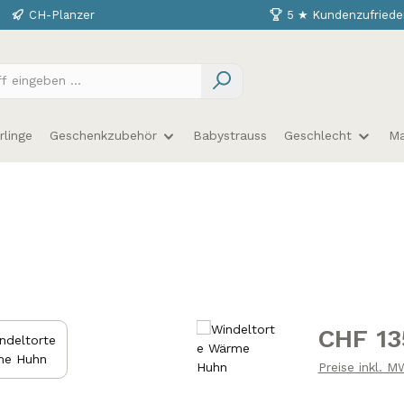
CH-Planzer
5 ★ Kundenzufriede
linge
Geschenkzubehör
Babystrauss
Geschlecht
Ma
Regulärer Prei
CHF 13
Preise inkl. 