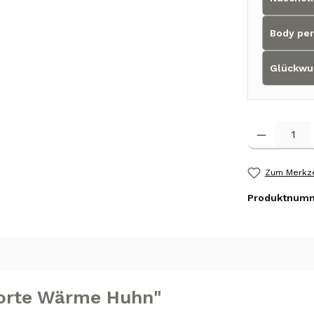
Body per
Glückwu
Produkt Anzah
Zum Merkze
Produktnum
torte Wärme Huhn"