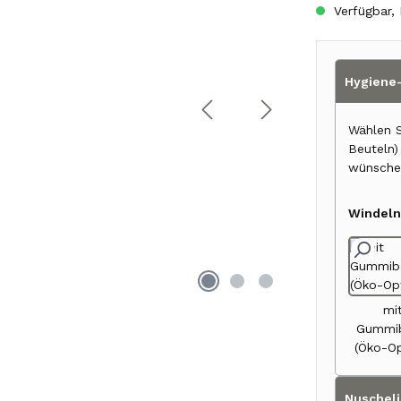
Verfügbar, 
Hygiene-
Wählen S
Beuteln
wünsche
Windeln
mi
Gummi
(Öko-Op
Nuscheli