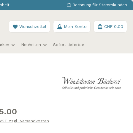
nheit
Rechnung für Stammkunden
Du hast 0 Produkte auf dem Merkzettel
Wunschzettel
Mein Konto
CHF 0.00
rken
Neuheiten
Sofort lieferbar
s:
5.00
MWST zzgl. Versandkosten