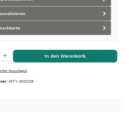
sonalisieren
nschkarte
l: Gib den gewünschten Wert ein oder benutze die Schaltflächen 
In den Warenkorb
ttel hinzufügen
mer:
WT1-300029