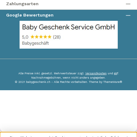
Zahlungsarten
Google Bewertungen
Alle Preise inkl. gesetzl. Mehrwertsteuer zzgl.
Versandkosten
und ggf.
Nachnahmegebühren, wenn nicht anders angegeben.
© 2021 babygeschenk.ch - Alle Rechte vorbehalten. Theme by
ThemeWare®