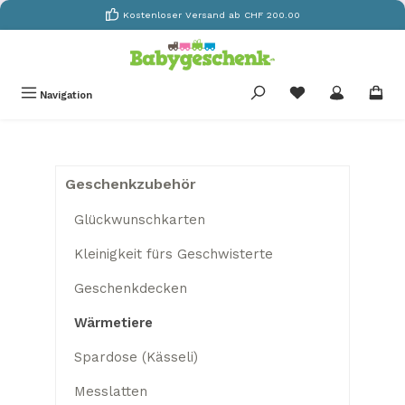
Kostenloser Versand ab CHF 200.00
Zum Hauptinhalt springen
Du hast 0 Produkte
Navigation
Geschenkzubehör
Glückwunschkarten
Kleinigkeit fürs Geschwisterte
Geschenkdecken
Wärmetiere
Spardose (Kässeli)
Messlatten