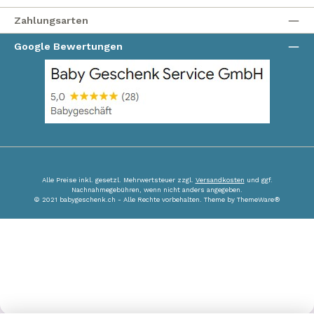
Zahlungsarten
Google Bewertungen
Alle Preise inkl. gesetzl. Mehrwertsteuer zzgl.
Versandkosten
und ggf.
Nachnahmegebühren, wenn nicht anders angegeben.
© 2021 babygeschenk.ch - Alle Rechte vorbehalten. Theme by
ThemeWare®