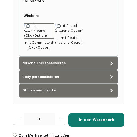
wünschen.
Windeln:
mit Beutel
mit Gummiband
(Hygiene Option)
(Öko-Option)
Nuscheli personalisieren
Body personalisieren
Glückwunschkarte
Produkt Anzahl: Gib den gewünschten Wert ein oder benutze die Schalt
In den Warenkorb
Zum Merkzettel hinzufügen