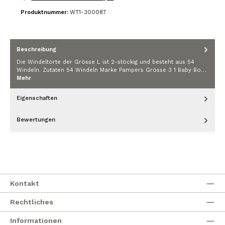
Produktnummer:
WT1-300087
Beschreibung
Die Windeltorte der Grösse L ist 2-stöckig und besteht aus 54
Windeln. Zutaten 54 Windeln Marke Pampers Grösse 3 1 Baby Bo…
Mehr
Eigenschaften
Bewertungen
Kontakt
Rechtliches
Informationen