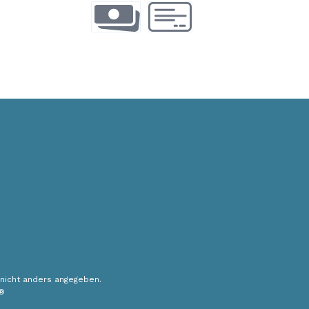
TWINT
Kreditkarte
Vorauszahlung
Rechnung
nicht anders angegeben.
®