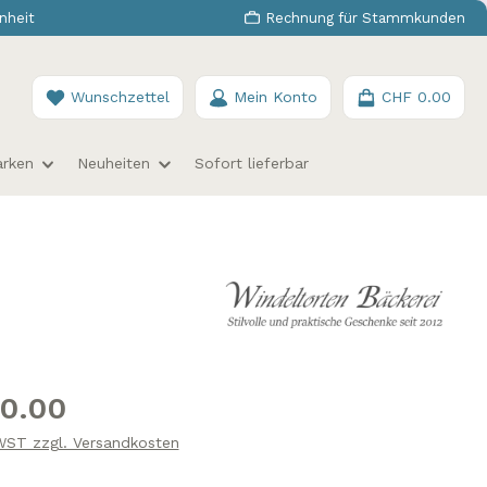
nheit
Rechnung für Stammkunden
Du hast 0 Produkte auf dem Merkzettel
Wunschzettel
Mein Konto
CHF 0.00
rken
Neuheiten
Sofort lieferbar
s:
0.00
MWST zzgl. Versandkosten