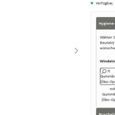
Verfügbar, 
Hygiene-
Wählen S
Beuteln
wünsche
Windeln
mi
Gummi
(Öko-Op
Nuscheli