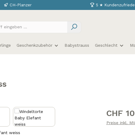
CH-Planzer
5 ★ Kundenzufriede
linge
Geschenkzubehör
Babystrauss
Geschlecht
Ma
ss
Regulärer Prei
CHF 10
Preise inkl. 