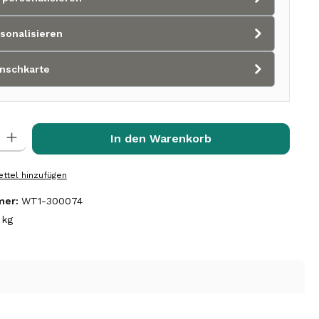
sonalisieren
nschkarte
l: Gib den gewünschten Wert ein oder benutze die Schaltflächen 
In den Warenkorb
ttel hinzufügen
mer:
WT1-300074
 kg