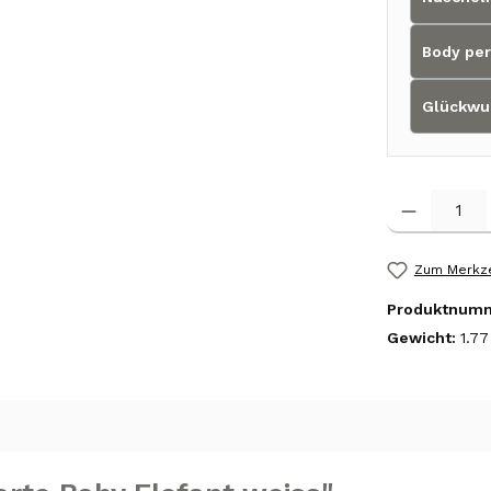
Body per
Glückwu
Produkt Anzah
Zum Merkze
Produktnum
Gewicht:
1.77